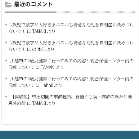
最近のコメント
2歳児で数字が大好き♪パズルも得意な幼児を自閉症と決めつけ
ないで！
に
TAMAKI
より
2歳児で数字が大好き♪パズルも得意な幼児を自閉症と決めつけ
ないで！
に
のはら
より
川越市の3歳児健診に行ってみての内容と総合保健センター内の
混雑について
に
TAMAKI
より
川越市の3歳児健診に行ってみての内容と総合保健センター内の
混雑について
に
Hahhii
より
【体験談】帝王切開の麻酔種類、脊髄くも膜下麻酔の痛みと硬
膜外麻酔
に
TAMAKI
より