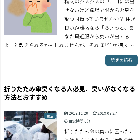
梅雨のジメジメの中、口には出
せないけど職場で服から悪臭を
放つ同僚っていませんか？ 仲が
良い距離感なら「ちょっと、あ
なた最近服から臭いが出てる
よ」と教えられるかもしれませんが、それほど仲が良く…
続きを読む
折りたたみ傘臭くなる人必見、臭いがなくなる
方法とおすすめ
2017.12.28
2019.07.27
生活
目安時間
6分
折りたたみ傘の臭いに困ったこ