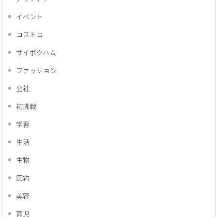
イベント
コストコ
サイボクハム
ファッション
会社
初挑戦
学習
生活
生物
節約
美容
育児