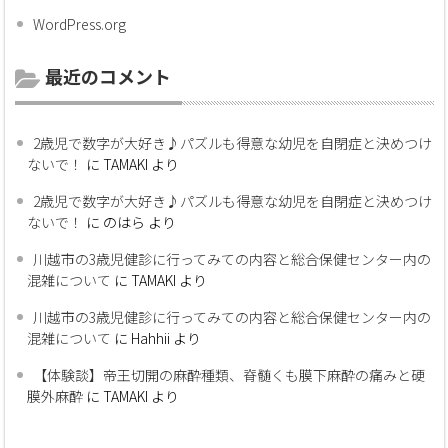
WordPress.org
最近のコメント
2歳児で数字が大好き♪パズルも得意な幼児を自閉症と決めつけ
ないで！
に
TAMAKI
より
2歳児で数字が大好き♪パズルも得意な幼児を自閉症と決めつけ
ないで！
に
のはら
より
川越市の3歳児健診に行ってみての内容と総合保健センター内の
混雑について
に
TAMAKI
より
川越市の3歳児健診に行ってみての内容と総合保健センター内の
混雑について
に
Hahhii
より
【体験談】帝王切開の麻酔種類、脊髄くも膜下麻酔の痛みと硬
膜外麻酔
に
TAMAKI
より