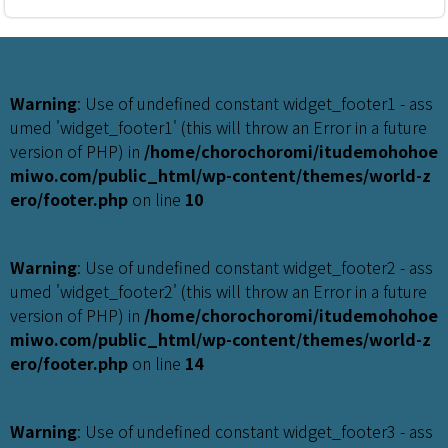
Warning
: Use of undefined constant widget_footer1 - ass
umed 'widget_footer1' (this will throw an Error in a future
version of PHP) in
/home/chorochoromi/itudemohohoe
miwo.com/public_html/wp-content/themes/world-z
ero/footer.php
on line
10
Warning
: Use of undefined constant widget_footer2 - ass
umed 'widget_footer2' (this will throw an Error in a future
version of PHP) in
/home/chorochoromi/itudemohohoe
miwo.com/public_html/wp-content/themes/world-z
ero/footer.php
on line
14
Warning
: Use of undefined constant widget_footer3 - ass